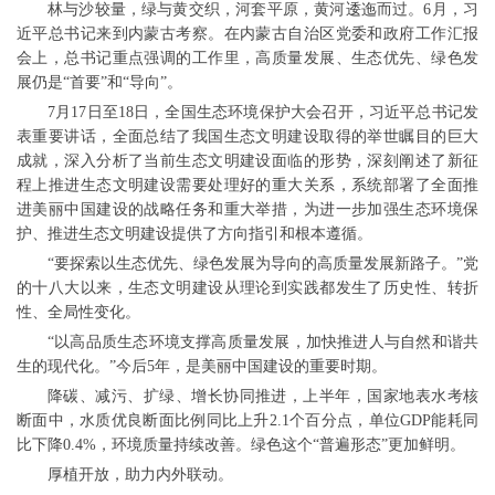
林与沙较量，绿与黄交织，河套平原，黄河逶迤而过。6月，习
近平总书记来到内蒙古考察。在内蒙古自治区党委和政府工作汇报
会上，总书记重点强调的工作里，高质量发展、生态优先、绿色发
展仍是“首要”和“导向”。
7月17日至18日，全国生态环境保护大会召开，习近平总书记发
表重要讲话，全面总结了我国生态文明建设取得的举世瞩目的巨大
成就，深入分析了当前生态文明建设面临的形势，深刻阐述了新征
程上推进生态文明建设需要处理好的重大关系，系统部署了全面推
进美丽中国建设的战略任务和重大举措，为进一步加强生态环境保
护、推进生态文明建设提供了方向指引和根本遵循。
“要探索以生态优先、绿色发展为导向的高质量发展新路子。”党
的十八大以来，生态文明建设从理论到实践都发生了历史性、转折
性、全局性变化。
“以高品质生态环境支撑高质量发展，加快推进人与自然和谐共
生的现代化。”今后5年，是美丽中国建设的重要时期。
降碳、减污、扩绿、增长协同推进，上半年，国家地表水考核
断面中，水质优良断面比例同比上升2.1个百分点，单位GDP能耗同
比下降0.4%，环境质量持续改善。绿色这个“普遍形态”更加鲜明。
厚植开放，助力内外联动。