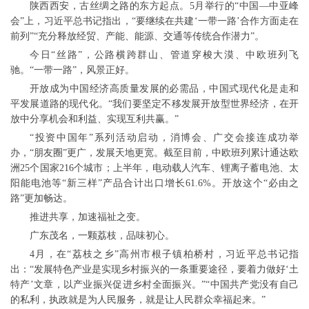
陕西西安，古丝绸之路的东方起点。5月举行的“中国—中亚峰
会”上，习近平总书记指出，“要继续在共建‘一带一路’合作方面走在
前列”“充分释放经贸、产能、能源、交通等传统合作潜力”。
今日“丝路”，公路横跨群山、管道穿梭大漠、中欧班列飞
驰。“一带一路”，风景正好。
开放成为中国经济高质量发展的必需品，中国式现代化是走和
平发展道路的现代化。“我们要坚定不移发展开放型世界经济，在开
放中分享机会和利益、实现互利共赢。”
“投资中国年”系列活动启动，消博会、广交会接连成功举
办，“朋友圈”更广，发展天地更宽。截至目前，中欧班列累计通达欧
洲25个国家216个城市；上半年，电动载人汽车、锂离子蓄电池、太
阳能电池等“新三样”产品合计出口增长61.6%。开放这个“必由之
路”更加畅达。
推进共享，加速福祉之变。
广东茂名，一颗荔枝，品味初心。
4月，在“荔枝之乡”高州市根子镇柏桥村，习近平总书记指
出：“发展特色产业是实现乡村振兴的一条重要途径，要着力做好‘土
特产’文章，以产业振兴促进乡村全面振兴。”“中国共产党没有自己
的私利，执政就是为人民服务，就是让人民群众幸福起来。”