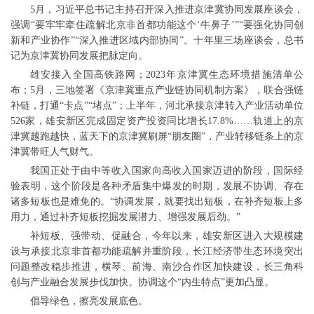
5月，习近平总书记主持召开深入推进京津冀协同发展座谈会，
强调“要牢牢牵住疏解北京非首都功能这个‘牛鼻子’”“要强化协同创
新和产业协作”“深入推进区域内部协同”。十年里三场座谈会，总书
记为京津冀协同发展把脉定向。
雄安接入全国高铁路网；2023年京津冀生态环境措施清单公
布；5月，三地签署《京津冀重点产业链协同机制方案》，联合强链
补链，打通“卡点”“堵点”；上半年，河北承接京津转入产业活动单位
526家，雄安新区完成固定资产投资同比增长17.8%……轨道上的京
津冀越跑越快，蓝天下的京津冀刷屏“朋友圈”，产业转移链条上的京
津冀带旺人气财气。
我国正处于由中等收入国家向高收入国家迈进的阶段，国际经
验表明，这个阶段是各种矛盾集中爆发的时期，发展不协调、存在
诸多短板也是难免的。“协调发展，就要找出短板，在补齐短板上多
用力，通过补齐短板挖掘发展潜力、增强发展后劲。”
补短板、强带动、促融合，今年以来，雄安新区进入大规模建
设与承接北京非首都功能疏解并重阶段，长江经济带生态环境突出
问题整改稳步推进，横琴、前海、南沙合作区加快建设，长三角科
创与产业融合发展步伐加快。协调这个“内生特点”更加凸显。
倡导绿色，擦亮发展底色。