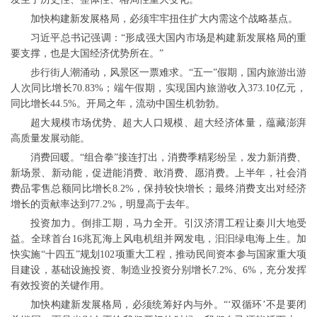
加快构建新发展格局，必须牢牢扭住扩大内需这个战略基点。
习近平总书记强调：“形成强大国内市场是构建新发展格局的重
要支撑，也是大国经济优势所在。”
步行街人潮涌动，风景区一票难求。“五一”假期，国内旅游出游
人次同比增长70.83%；端午假期，实现国内旅游收入373.10亿元，
同比增长44.5%。开局之年，流动中国生机勃勃。
超大规模市场优势、超大人口规模、超大经济体量，蕴藏澎湃
高质量发展动能。
消费回暖。“组合拳”接连打出，消费季精彩纷呈，发力新消费、
新场景、新动能，促进能消费、敢消费、愿消费。上半年，社会消
费品零售总额同比增长8.2%，保持较快增长；最终消费支出对经济
增长的贡献率达到77.2%，明显高于去年。
投资加力。倒排工期，马力全开。引汉济渭工程让秦川大地受
益。全球首台16兆瓦海上风电机组并网发电，汩汩绿电海上生。加
快实施“十四五”规划102项重大工程，推动民间资本参与国家重大项
目建设，基础设施投资、制造业投资分别增长7.2%、6%，充分发挥
有效投资的关键作用。
加快构建新发展格局，必须统筹好内与外。“‘双循环’不是要闭