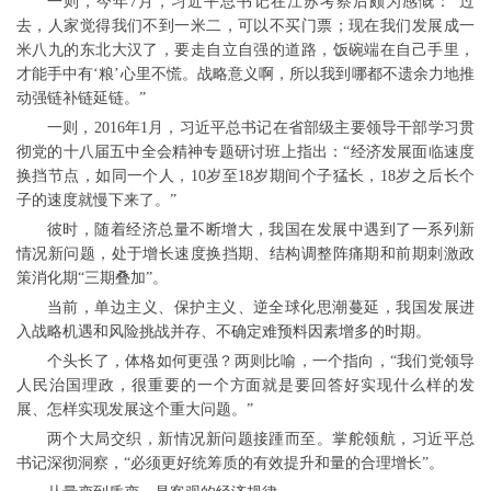
一则，今年7月，习近平总书记在江苏考察后颇为感慨：“过
去，人家觉得我们不到一米二，可以不买门票；现在我们发展成一
米八九的东北大汉了，要走自立自强的道路，饭碗端在自己手里，
才能手中有‘粮’心里不慌。战略意义啊，所以我到哪都不遗余力地推
动强链补链延链。”
一则，2016年1月，习近平总书记在省部级主要领导干部学习贯
彻党的十八届五中全会精神专题研讨班上指出：“经济发展面临速度
换挡节点，如同一个人，10岁至18岁期间个子猛长，18岁之后长个
子的速度就慢下来了。”
彼时，随着经济总量不断增大，我国在发展中遇到了一系列新
情况新问题，处于增长速度换挡期、结构调整阵痛期和前期刺激政
策消化期“三期叠加”。
当前，单边主义、保护主义、逆全球化思潮蔓延，我国发展进
入战略机遇和风险挑战并存、不确定难预料因素增多的时期。
个头长了，体格如何更强？两则比喻，一个指向，“我们党领导
人民治国理政，很重要的一个方面就是要回答好实现什么样的发
展、怎样实现发展这个重大问题。”
两个大局交织，新情况新问题接踵而至。掌舵领航，习近平总
书记深彻洞察，“必须更好统筹质的有效提升和量的合理增长”。