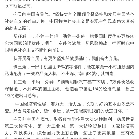
水平明显提高。
今天的中国有骨气。“坚持党的全面领导是坚持和发展中国特色
社会主义的必由之路，中国特色社会主义是实现中华民族伟大复兴
的必由之路”。
新征程上，心往一处想、劲往一处使，把我国制度优势更好转
化为国家治理效能，我们一定能够战胜一切风险挑战，把新时代中
国特色社会主义不断推向前进。
从开局看全局，有更为坚实的物质基础，我们奋力奔跑。
珠三角，一部手机里面95%的零部件，能在东莞一小时通勤圈内
迅速配齐；一架成品无人机，不出深圳南山区就可以制造。
长三角，平均一分钟，5辆新能源汽车整车下线，7万件快递收
寄畅通，不到4%的国土面积，创造着中国近1/4的经济总量，超过
1/3的进出口总额。
“中国经济韧性强、潜力大、活力足，长期向好的基本面依然不
变。只要笃定信心、稳中求进，就一定能实现我们的既定目标。”
今天的中国有底气。取得疫情防控重大决定性胜利，稳居世界
第二大经济体、第一大工业国、第一大货物贸易国，国家经济实
力、科技实力、综合国力跃上新台阶，迈上了更高质量、更有效