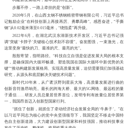
步履不停，一路上牵挂的是“创新”。
2020年5月，在山西太钢不锈钢精密带钢有限公司，习近平总书
记勉励企业“在科技创新上再接再厉、勇攀高峰”。感恩奋进，“手撕
钢”从0.02毫米薄至0.015毫米，“绕指柔”再升级。
2022年6月，在湖北武汉东湖新技术开发区，习近平总书记强
调“突破‘卡脖子’关键核心技术刻不容缓”。奋发图强，一束激光，在
这里变身“最快的刀、最准的尺、最亮的光”。
殷殷寄望，指明路径。“科技自立自强是促进发展大局的根本支
撑，是确保国内大循环畅通、塑造我国在国际大循环中新优势的关
键”“推动构建新发展格局、实现高质量发展，迫切需要我们加强基础
研究，从源头和底层解决关键技术问题”。
新时代10年来，从广袤沃野到星辰大海，高质量发展进行曲的
创新音符激昂响亮。最长的跨海大桥、最大的5G网络、最远程的量
子通信……研发人员总量居世界首位，发明专利有效量位居世界第
一，我国昂首迈入创新型国家行列。
“抓住了创新，就抓住了牵动经济社会发展全局的‘牛鼻子’。”在
以习近平同志为核心的党中央坚强领导下，我国坚定不移走中国特
色自主创新道路，大力建设创新型国家和科技强国，推动科技事业
发生了历史性、整体性、格局性重大变化。