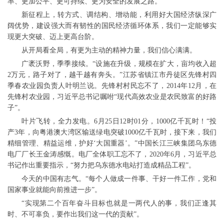
率、更加公平、更可持续、更为安全的发展之路。
新征程上，转方式、调结构、增动能，利用好大国经济纵深广
阔优势，建设强大而有韧性的国民经济循环体系，我们一定能够实
现更大突破、迈上更高台阶。
从开局看全局，有更为主动的精神力量，我们信心满满。
广袤沃野，季季接续。“设施在升级，规模在扩大，亩均收入超
2万元，路子对了，越干越有奔头。”江苏省镇江市丹徒区先锋村四
季春农业园负责人叶明兰说。先锋村村民忘不了，2014年12月，在
先锋村农业园，习近平总书记嘱咐“现代高效农业是农民致富的好路
子”。
叶片飞转，全力发电。6月25日12时01分，1000亿千瓦时！“投
产3年，向粤港澳大湾区输送绿电突破1000亿千瓦时，接下来，我们
精细管理、精益运维，护好‘大国重器’。”中国长江三峡集团乌东德
电厂厂长王金涛感慨。电厂全体职工忘不了，2020年6月，习近平总
书记作出重要指示，“努力把乌东德水电站打造成精品工程”。
今天的中国有志气。“每个人做成一件事、干好一件工作，党和
国家事业就能向前推进一步”。
“实现第二个百年奋斗目标也就是一两代人的事，我们正逢其
时、不可辜负，要作出我们这一代的贡献”。