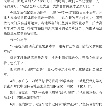
关锁国，而是当别人不给我们开门的时候，我们自己还能活下去、
活得更好。”“经济全球化是大道，大家合作共赢才是最好的。”
全球发展倡议提出两周年、共建“一带一路”倡议提出十周年、构
建人类命运共同体理念提出十周年……站在新的历史起点，中国开
放的大门只会越开越大。各地区各部门坚持全面深化改革、扩大高
水平对外开放，持续增强国内外大循环的动力和活力，为推动经济
高质量发展增添新动能。
统一知与行——
“不断提高推动高质量发展本领、服务群众本领、防范化解风险
本领”
坚定不移推动高质量发展、推进中国式现代化，开局之年怎么
看，怎么干？
四次调研，四堂“党课”，凝心铸魂筑牢根本，主题教育走深走
实。
4月，在广东，习近平总书记强调“以学铸魂”，“就是要做好学习
贯彻新时代中国特色社会主义思想的深化、内化、转化工作”。
5月，在陕西，习近平总书记阐释“以学增智”，“把看家本领、兴
党本领、强国本领学到手”。
6月，在内蒙古，习近平总书记要求“以学正风”，“坚持目标导向