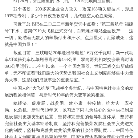
5月28日，穿过隆重的“水门礼”，C919完成商业首航。
22个省份、200多家企业合力攻关，攻克163项关键技术，形成
1935项专利，多少个日夜孜孜奋斗，几代航空人心血凝聚。
习近平总书记在二〇二三年新年贺词中点赞：“第三艘航母‘福建
号’下水，首架C919大飞机正式交付，白鹤滩水电站全面投产……这
一切，凝结着无数人的辛勤付出和汗水。点点星火，汇聚成炬，这
就是中国力量！”
截至目前，三峡电站20年送出绿电超1.6万亿千瓦时，新一代动
车组试验列车以单列最高时速453公里、双向两列相对交会最高时速
891公里运行……今年以来，一个个国之重器、世纪工程交出新成绩
单，无不印证着“我们最大的优势是我国社会主义制度能够集中力量
办大事。这是我们成就事业的重要法宝。”
中国人的“大飞机梦”飞越半个多世纪，与中国特色社会主义的发
展历程紧相伴随，与新时代10年的伟大变革紧紧相连。
稳经济、促发展，战贫困、建小康，控疫情、抗大灾，应变
局、化危机。新时代10年来，以习近平同志为核心的党中央把制度
建设摆到更加突出的位置，坚持和完善党的领导制度体系，坚持和
完善社会主义基本经济制度，坚持和完善繁荣发展社会主义先进文
化的制度，坚持和完善共建共治共享的社会治理制度……中国特色
社会主义制度更加成熟更加定型，国家治理体系和治理能力现代化