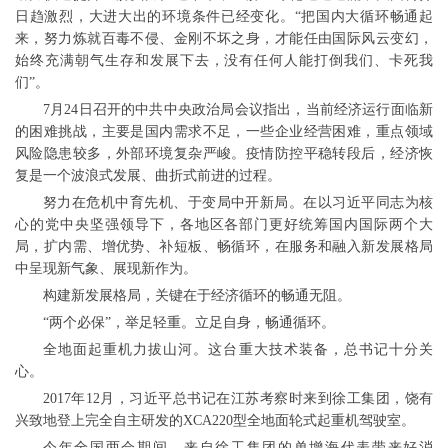
日趋激烈，大进大出的环境条件已经变化。“把国内大循环畅通起
来，努力炼就百毒不侵、金刚不坏之身，才能任由国际风云变幻，
始终充满朝气生存和发展下去，没有任何人能打倒我们、卡死我
们”。
7月24日召开的中共中央政治局会议指出，当前经济运行面临新
的困难挑战，主要是国内需求不足，一些企业经营困难，重点领域
风险隐患较多，外部环境复杂严峻。疫情防控平稳转段后，经济恢
复是一个波浪式发展、曲折式前进的过程。
努力在危机中育先机、于变局中开新局。在以习近平同志为核
心的党中央坚强领导下，各地区各部门更好统筹国内国际两个大
局，扩内需、增优势、补短板、畅循环，在服务和融入新发展格局
中呈现新气象、展现新作为。
构建新发展格局，关键在于经济循环的畅通无阻。
“两个必保”，举足轻重。立足自身，畅通循环。
全地面起重机力拔山河。这台重大技术装备，总书记十分关
心。
2017年12月，习近平总书记在江苏考察时来到徐工集团，饶有
兴致地登上完全自主研发的XCA220型全地面轮式起重机驾驶室。
今年全国两会期间，来自徐工集团的单增海代表带来好消