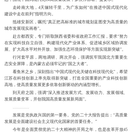
走岭南大地，4天辗转千里，为广东如何“在推进中国式现代化
建设中走在前列”指明方向。
抵雄安新区，嘱托“真正把高标准的城市规划蓝图变为高质量的
城市发展现实画卷”。
赴古都西安，专门听取陕西省委和省政府工作汇报，要求“努力
在实现科技自立自强、构建现代化产业体系、促进城乡区域协调发
展、扩大高水平对外开放、加强生态环境保护等方面实现新突破”。
行河套平原，两地调研、两次开会，强调筑牢我国北方重要生
态安全屏障，是内蒙古必须牢记的“国之大者”。
看鱼米之乡，深刻指出“中国式现代化关键在科技现代化”，希望
江苏在科技创新上率先取得新突破，打造全国重要的产业科技创新
高地，使高质量发展更多依靠创新驱动的内涵型增长。
到天府之国，强调“深入推进发展方式、发展动力、发展领域、
发展质量变革，开创我国高质量发展新局面”。
…………
发展是党执政兴国的第一要务。党的二十大报告提出：“高质量
发展是全面建设社会主义现代化国家的首要任务。”
今年是全面贯彻党的二十大精神的开局之年，也是改革开放45