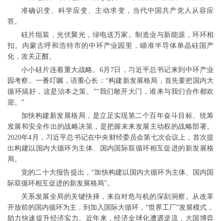
准确识变、科学应变、主动求变，当代中国共产党人从容应
答。
硅片组装，光伏聚光，绿电送万家。制造业与新能源，环环相
扣。内蒙古呼和浩特市的中环产业园里，瞄准半导体单晶硅国产
化，攻关正酣。
小小硅片连着重大战略。6月7日，习近平总书记来到中环产业
园考察。一番叮嘱，语重心长：“构建新发展格局，首先要把国内大
循环搞好，这是治本之策。”“我们敞开大门，谁来与我们合作都欢
迎。”
加快构建新发展格局，是立足实现第二个百年奋斗目标、统筹
发展和安全作出的战略决策，是把握未来发展主动权的战略部署。
2020年4月，习近平总书记在中央财经委员会第七次会议上，首次提
出构建以国内大循环为主体、国内国际双循环相互促进的新发展格
局。
党的二十大报告提出，“加快构建以国内大循环为主体、国内国
际双循环相互促进的新发展格局”。
关系发展全局的关键抉择，来自对危与机的深刻洞察。从改革
开放前的国内循环为主，到加入国际大循环，“世界工厂”发展模式，
助力快速提升经济实力。近年来，经济全球化遭遇逆流，大国博弈