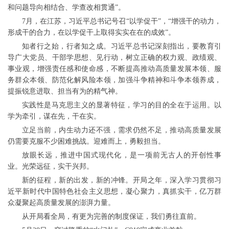
和问题导向相结合、学查改相贯通”。
7月，在江苏，习近平总书记号召“以学促干”，“增强干的动力，
形成干的合力，在以学促干上取得实实在在的成效”。
知者行之始，行者知之成。习近平总书记深刻指出，要教育引
导广大党员、干部学思想、见行动，树立正确的权力观、政绩观、
事业观，增强责任感和使命感，不断提高推动高质量发展本领、服
务群众本领、防范化解风险本领，加强斗争精神和斗争本领养成，
提振锐意进取、担当有为的精气神。
实践性是马克思主义的显著特征，学习的目的全在于运用。以
学为牵引，谋在先，干在实。
立足当前，内生动力还不强，需求仍然不足，推动高质量发展
仍需要克服不少困难挑战。迎难而上，勇毅担当。
放眼长远，推进中国式现代化，是一项前无古人的开创性事
业。光荣远征，实干兴邦。
新的征程，新的出发，新的冲锋。开局之年，深入学习贯彻习
近平新时代中国特色社会主义思想，凝心聚力，真抓实干，亿万群
众凝聚起高质量发展的澎湃力量。
从开局看全局，有更为完善的制度保证，我们勇往直前。