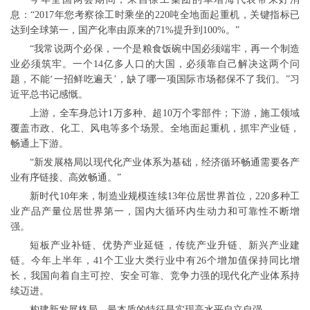
息：“2017年您考察徐工时乘坐的220吨全地面起重机，关键指标已
达到全球第一，国产化率由原来的71%提升到100%。”
“我常说两个必保，一个是粮食饭碗中国必须端牢，再一个制造
业必须筑牢。一个14亿多人口的大国，必须靠自己解决这两个问
题，不能‘一招鲜吃遍天’，缺了哪一项国际市场都保不了我们。”习
近平总书记感慨。
上游，全车身总计1万多种、超10万个零部件；下游，施工领域
覆盖市政、化工、风电等多个场景。全地面起重机，抓牢产业链，
畅通上下游。
“新发展格局以现代化产业体系为基础，经济循环畅通需要各产
业有序链接、高效畅通。”
新时代10年来，制造业规模连续13年位居世界首位，220多种工
业产品产量位居世界第一，国内大循环内生动力和可靠性不断增
强。
短板产业补链、优势产业延链，传统产业升链、新兴产业建
链。今年上半年，41个工业大类行业中有26个增加值保持同比增
长，我国向着自主可控、安全可靠、竞争力强的现代化产业体系持
续迈进。
构建新发展格局，最本质的特征是实现高水平自立自强。