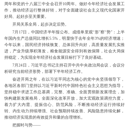
周年和党的十八届三中全会召开10周年。做好今年经济社会发展工
作，推动经济运行整体好转，对于全面建设社会主义现代化国家开
好局、起好步至关重要。
开局关系全局，起步决定后势。
7月17日，中国经济半年报公布。成绩单里观“形”察“势”：上半
年国内生产总值同比增长5.5%，明显快于去年全年3%的经济增速；
今年以来，国民经济持续恢复、总体回升向好，高质量发展扎实推
进，产业升级厚积薄发，粮食能源安全得到有效保障，社会大局保
持稳定，为实现全年经济社会发展目标打下了良好基础。
7月24日，习近平总书记主持召开中共中央政治局会议，会议分
析研究当前经济形势，部署下半年经济工作。
奋进开局之年，在以习近平同志为核心的党中央坚强领导下，
各地区各部门坚持以习近平新时代中国特色社会主义思想为指导，
坚持稳中求进工作总基调，完整、准确、全面贯彻新发展理念，加
快构建新发展格局，全面深化改革开放，加大宏观政策调控力度，
着力扩大内需、提振信心、防范风险，不断推动经济运行持续好
转、内生动力持续增强、社会预期持续改善、风险隐患持续化解，
推动经济实现质的有效提升和量的合理增长。
把握时与势——