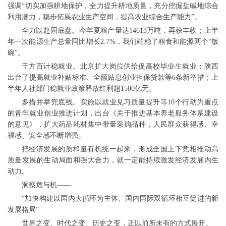
强调“切实加强耕地保护，全力提升耕地质量，充分挖掘盐碱地综合
利用潜力，稳步拓展农业生产空间，提高农业综合生产能力”。
全力以赴固底盘。今年夏粮产量达14613万吨，再获丰收；上半
年一次能源生产总量同比增长2.7%，我们端稳了粮食和能源两个“饭
碗”。
千方百计稳就业。北京扩大岗位供给促高校毕业生就业；陕西
出台了提高就业补贴标准、全额贴息创业担保贷款等6条新举措；上
半年人社部门稳就业政策释放红利超1500亿元。
多措并举兜底线。实施以就业见习质量提升等10个行动为重点
的青年就业创业推进计划，出台《关于推进基本养老服务体系建设
的意见》，扩大药品耗材集中带量采购品种，人民群众获得感、幸
福感、安全感不断增强。
把经济发展的质和量有机统一起来，形成全国上下竞相推动高
质量发展的生动局面和强大合力，就一定能持续激发经济发展内生
动力。
洞察危与机——
“加快构建以国内大循环为主体、国内国际双循环相互促进的新
发展格局”
世界之变、时代之变、历史之变，正以前所未有的方式展开。