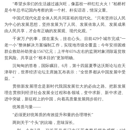
“希望乡亲们的生活越过越兴旺，像荔枝一样红红火火！”柏桥村
是今年总书记国内考察的第一个村。朴实话语，情深义重。
中国式现代化是全体人民共同富裕的现代化。“只有坚持以人民
为中心的发展思想，坚持发展为了人民、发展依靠人民、发展成果
由人民共享，才会有正确的发展观、现代化观。”
千家万户的事，摆在案头，挂在心头。目前429个城市完成“一
老一小”整体解决方案编制工作，实现地市级全覆盖；今年安排困难
群众救助补助资金1567亿元；上半年65%左右的监测对象消除返贫致
贫风险。共享这个“根本目的”更加明确。
沉甸甸的答卷，国际瞩目。6月，第十四届夏季达沃斯论坛在天
津举行，世界经济论坛主席施瓦布表示：“全世界都从中国发展中受
益。”
贯彻新发展理念是新时代我国发展壮大的必由之路。把新发展
理念贯彻到经济社会发展全过程和各领域，变中求新、新中求进、
进中突破，新征程上的中国，向着高质量发展阔步前行。
统筹质与量——
“必须更好统筹质的有效提升和量的合理增长”
两则关于“个头”的比喻，意味深长。