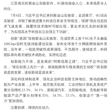
江苏南京的紫金山实验室内，6G脉动振奋人心，未来场景令人
向往。
7月6日，习近平总书记来到紫金山实验室，走进展厅、6G综合
实验室，详细了解推进重大科技任务攻关等情况，强调“现在信息技
术飞速发展，颠覆性技术随时可能出现，要走求实扎实的创新路
子，为实现高水平科技自立自强立下功勋”。
创新“基因”深植紫金山实验室。完成世界上首个6G光子太赫兹
100Gbps实时无线传输通信实验，发布全球首个大网级网络操作系
统，近年来，一批批突破性成果涌现。不负期许，接续攻关，科研
团队将向着关键技术成熟化、实用化迈进。
创新能力不强，是发展的“阿喀琉斯之踵”。习近平总书记指
出，“谁在创新上先行一步，谁就能拥有引领发展的主动权”“抓创新
就是抓发展，谋创新就是谋未来”。
深化科技体制改革、强化企业科技创新主体地位、推动战略性
新兴产业发展，上半年，航空航天铝材、工业控制计算机及系统产
量分别增长23.3%、34.1%，新能源汽车、太阳能电池、充电桩等新
能源产品产量分别增长35%、54.5%、53.1%。创新这个“第一动
力”更加强劲。
注重协调，增强内生动力。