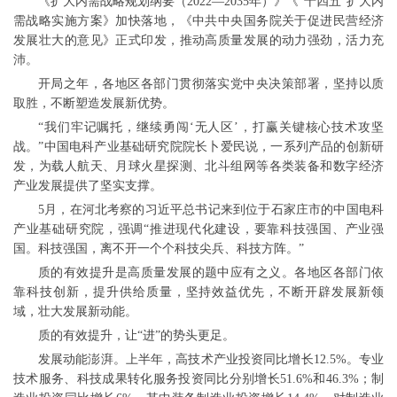
《扩大内需战略规划纲要（2022—2035年）》《“十四五”扩大内
需战略实施方案》加快落地，《中共中央国务院关于促进民营经济
发展壮大的意见》正式印发，推动高质量发展的动力强劲，活力充
沛。
开局之年，各地区各部门贯彻落实党中央决策部署，坚持以质
取胜，不断塑造发展新优势。
“我们牢记嘱托，继续勇闯‘无人区’，打赢关键核心技术攻坚
战。”中国电科产业基础研究院院长卜爱民说，一系列产品的创新研
发，为载人航天、月球火星探测、北斗组网等各类装备和数字经济
产业发展提供了坚实支撑。
5月，在河北考察的习近平总书记来到位于石家庄市的中国电科
产业基础研究院，强调“推进现代化建设，要靠科技强国、产业强
国。科技强国，离不开一个个科技尖兵、科技方阵。”
质的有效提升是高质量发展的题中应有之义。各地区各部门依
靠科技创新，提升供给质量，坚持效益优先，不断开辟发展新领
域，壮大发展新动能。
质的有效提升，让“进”的势头更足。
发展动能澎湃。上半年，高技术产业投资同比增长12.5%。专业
技术服务、科技成果转化服务投资同比分别增长51.6%和46.3%；制