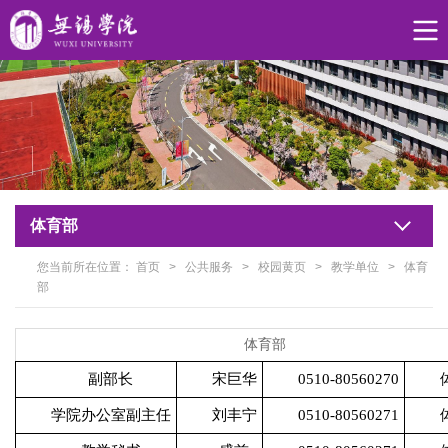
体育部
您当前所在位置：
首页
>
公共服务
>
校园黄页
>
教学单位
>
体育
部
体育部
副部长
宋巨华
0510-80560270
学院办公室副主任
刘丰宁
0510-80560271